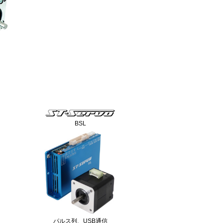
BSL
パルス列、USB通信