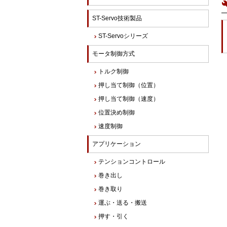
ST-Servo技術製品
ST-Servoシリーズ
モータ制御方式
トルク制御
押し当て制御（位置）
押し当て制御（速度）
位置決め制御
速度制御
アプリケーション
テンションコントロール
巻き出し
巻き取り
運ぶ・送る・搬送
押す・引く