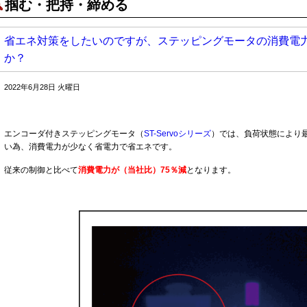
掴む・把持・締める
省エネ対策をしたいのですが、ステッピングモータの消費電
か？
2022年6月28日 火曜日
エンコーダ付きステッピングモータ（
ST-Servoシリーズ
）では、負荷状態により
い為、消費電力が少なく省電力で省エネです。
従来の制御と比べて
消費電力が（当社比）75％減
となります。