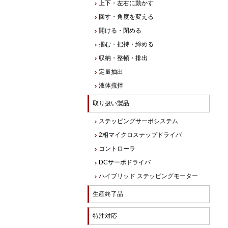
上下・左右に動かす
回す・角度を変える
開ける・閉める
掴む・把持・締める
収納・整頓・排出
定量抽出
液体撹拌
取り扱い製品
ステッピングサーボシステム
2相マイクロステップドライバ
コントローラ
DCサーボドライバ
ハイブリッド ステッピングモーター
生産終了品
特注対応