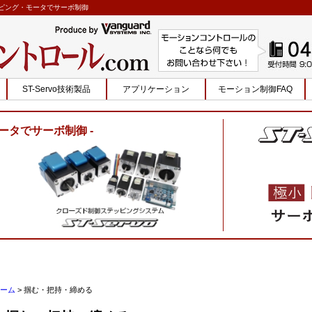
テッピング・モータでサーボ制御
ST-Servo技術製品
アプリケーション
モーション制御FAQ
ータでサーボ制御
ーム
>
掴む・把持・締める