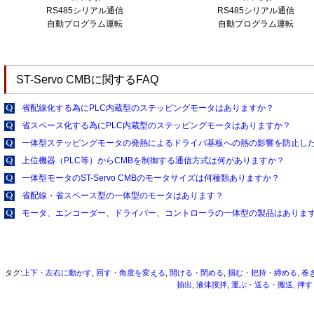
RS485シリアル通信
RS485シリアル通信
自動プログラム運転
自動プログラム運転
ST-Servo CMBに関するFAQ
省配線化する為にPLC内蔵型のステッピングモータはありますか？
省スペース化する為にPLC内蔵型のステッピングモータはありますか？
一体型ステッピングモータの発熱によるドライバ基板への熱の影響を防止し
上位機器（PLC等）からCMBを制御する通信方式は何がありますか？
一体型モータのST-Servo CMBのモータサイズは何種類ありますか？
省配線・省スペース型の一体型のモータはあります？
モータ、エンコーダー、ドライバー、コントローラの一体型の製品はありま
タグ:
上下・左右に動かす
,
回す・角度を変える
,
開ける・閉める
,
掴む・把持・締める
,
巻
抽出
,
液体撹拌
,
運ぶ・送る・搬送
,
押す