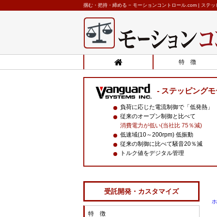
掴む・把持・締める − モーションコントロール.com | ス
特 徴
ステッピングモ
負荷に応じた電流制御で「低発熱」
従来のオープン制御と比べて
消費電力が低い(当社比 75％減)
低速域(10～200rpm) 低振動
従来の制御に比べて騒音20％減
トルク値をデジタル管理
受託開発・カスタマイズ
ホ
特 徴