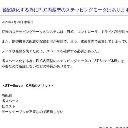
省配線化する為にPLC内蔵型のステッピングモータはありま
2020年1月29日 水曜日
従来のステッピングモータのシステムは、PLC、コントローラ、ドライバ等が別
また、制御機器の配置や配線処理が複雑で、且つ、電装盤内で密集してしまって
ノイズや発熱を防ぐために、スペースを確保する必要があった。
省スペース化する為にPLC内蔵型のステッピングモータの「ST-Servo CMB
不要なので断線しないなどの特長があります。
＜STーServo CMBのメリット>
省配線
省スペース
低コスト
モータケーブルが不要なので断線しない