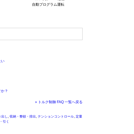
自動プログラム運転
たい
すか？
» トルク制御 FAQ 一覧へ戻る
き出し
,
収納・整頓・排出
,
テンションコントロール
,
定量
・引く