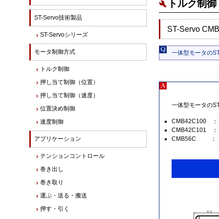
トルク制御 
ST-Servo技術製品
ST-Servo CM
ST-Servoシリーズ
モータ制御方式
一体型モータのST
トルク制御
押し当て制御（位置）
押し当て制御（速度）
一体型モータのST
位置決め制御
CMB42C100 ：
速度制御
CMB42C101 ：
アプリケーション
CMB56C ： W
テンションコントロール
巻き出し
巻き取り
運ぶ・送る・搬送
押す・引く