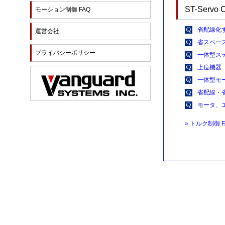
ST-Serv
モーション制御 FAQ
省配線化
運営会社
省スペー
プライバシーポリシー
一体型ス
上位機器
一体型モー
省配線・
モータ、
» トルク制御 