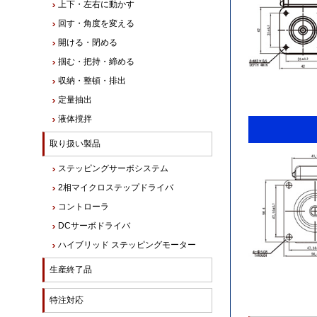
上下・左右に動かす
回す・角度を変える
開ける・閉める
掴む・把持・締める
収納・整頓・排出
定量抽出
液体撹拌
取り扱い製品
ステッピングサーボシステム
2相マイクロステップドライバ
コントローラ
DCサーボドライバ
ハイブリッド ステッピングモーター
生産終了品
特注対応