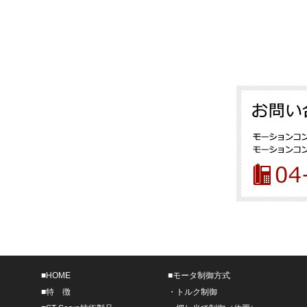
■
HOME
■
モータ制御方式
■
特 徴
・
トルク制御