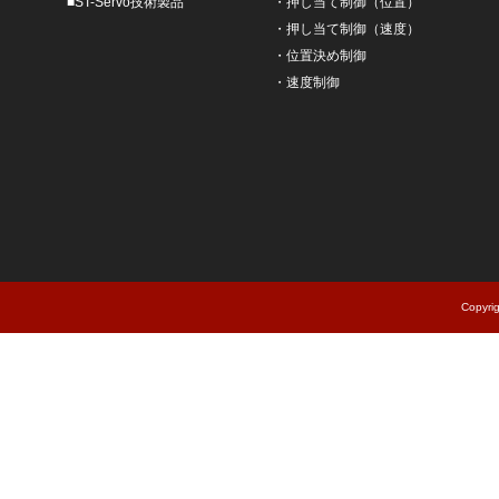
■
ST-Servo技術製品
・
押し当て制御（位置）
・
押し当て制御（速度）
・
位置決め制御
・
速度制御
Copyri