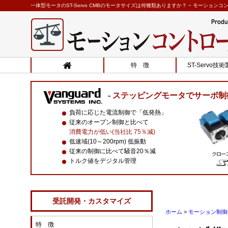
一体型モータのST-Servo CMBのモータサイズは何種類ありますか？ − モーションコ
特 徴
ST-Servo技
ステッピングモータでサーボ制
負荷に応じた電流制御で「低発熱」
従来のオープン制御と比べて
消費電力が低い(当社比 75％減)
低速域(10～200rpm) 低振動
従来の制御に比べて騒音20％減
トルク値をデジタル管理
受託開発・カスタマイズ
ホーム
>
モーション制御 
特 徴