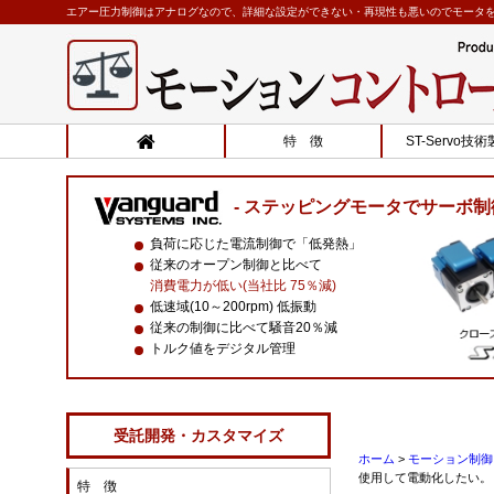
エアー圧力制御はアナログなので、詳細な設定ができない・再現性も悪いのでモータを使
特 徴
ST-Servo技
ステッピングモータでサーボ制
負荷に応じた電流制御で「低発熱」
従来のオープン制御と比べて
消費電力が低い(当社比 75％減)
低速域(10～200rpm) 低振動
従来の制御に比べて騒音20％減
トルク値をデジタル管理
受託開発・カスタマイズ
ホーム
>
モーション制御 
使用して電動化したい。
特 徴