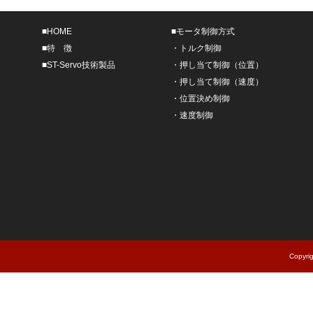
■
HOME
■
モータ制御方式
■
特 徴
・
トルク制御
■
ST-Servo技術製品
・
押し当て制御（位置）
・
押し当て制御（速度）
・
位置決め制御
・
速度制御
Copyri