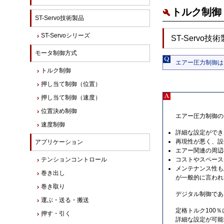
トルク制御 
ST-Servo技術製品
ST-Servoシリーズ
ST-Servo
モータ制御方式
エアー圧力制御は
トルク制御
押し当て制御（位置）
押し当て制御（速度）
位置決め制御
エアー圧力制御の
速度制御
詳細な設定がで
再現性が悪く、設
アプリケーション
エアー関連の周辺
テンションコントロール
コストやスペース
メンテナンス性も
巻き出し
が一般的に言われ
巻き取り
デジタル制御であ
運ぶ・送る・搬送
定格トルク100％
押す・引く
詳細な設定が可能