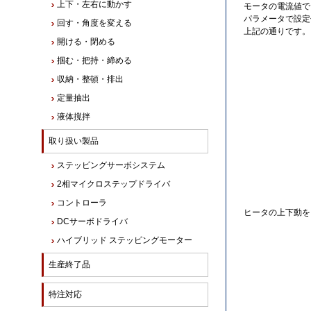
上下・左右に動かす
モータの電流値で
パラメータで設定
回す・角度を変える
上記の通りです。
開ける・閉める
掴む・把持・締める
収納・整頓・排出
定量抽出
液体撹拌
取り扱い製品
ステッピングサーボシステム
2相マイクロステップドライバ
コントローラ
ヒータの上下動を
DCサーボドライバ
ハイブリッド ステッピングモーター
生産終了品
特注対応