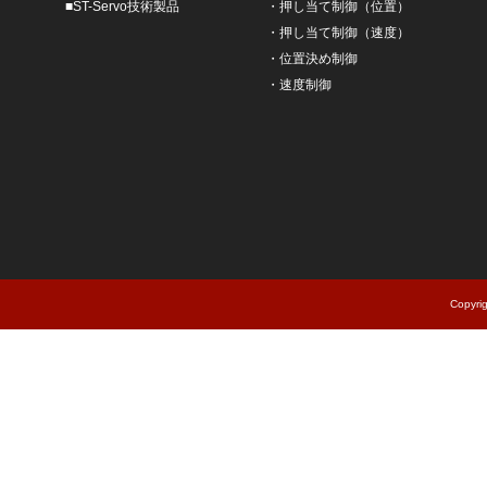
■
ST-Servo技術製品
・
押し当て制御（位置）
・
押し当て制御（速度）
・
位置決め制御
・
速度制御
Copyri