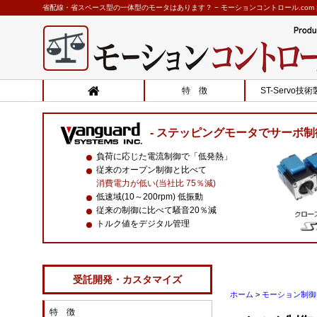
省配線・省スペース型の一体型のモータはあります？ − モーションコントロール.com
特 徴
ST-Servo技
ステッピングモータでサーボ制
負荷に応じた電流制御で「低発熱」
従来のオープン制御と比べて
消費電力が低い(当社比 75％減)
低速域(10～200rpm) 低振動
従来の制御に比べて騒音20％減
トルク値をデジタル管理
受託開発・カスタマイズ
ホーム
>
モーション制御 
特 徴