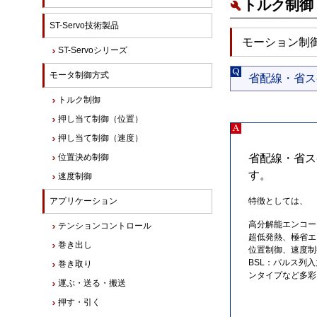
トルク制御 
ST-Servo技術製品
モーション制御
ST-Servoシリーズ
モータ制御方式
省配線・省ス
トルク制御
押し当て制御（位置）
押し当て制御（速度）
位置決め制御
省配線・省ス
す。
速度制御
アプリケーション
特徴としては、
高分解能エンコー
テンションコントロール
超低発熱、極省エ
巻き出し
位置制御、速度制
BSL：パルス列
巻き取り
ンタイプなど多彩
運ぶ・送る・搬送
押す・引く