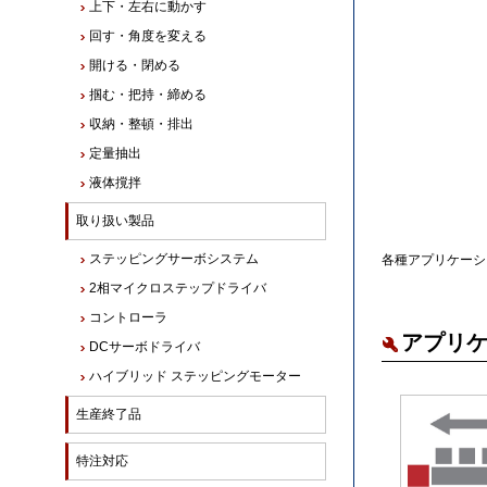
上下・左右に動かす
回す・角度を変える
開ける・閉める
掴む・把持・締める
収納・整頓・排出
定量抽出
液体撹拌
取り扱い製品
ステッピングサーボシステム
各種アプリケーシ
2相マイクロステップドライバ
コントローラ
アプリ
DCサーボドライバ
ハイブリッド ステッピングモーター
生産終了品
特注対応