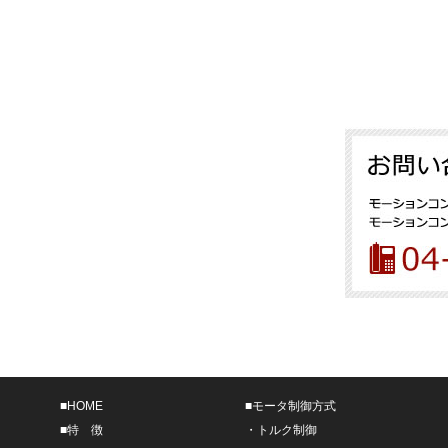
■
HOME
■
モータ制御方式
■
特 徴
・
トルク制御