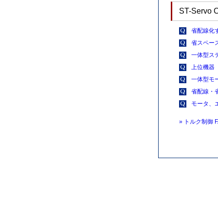
ST-Serv
省配線化
省スペー
一体型ス
上位機器
一体型モー
省配線・
モータ、
» トルク制御 