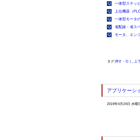
一体型ステッ
上位機器（PL
一体型モータの
省配線・省ス
モータ、エン
タグ:
押す・引く
,
上
アプリケーショ
2019年4月24日 水曜