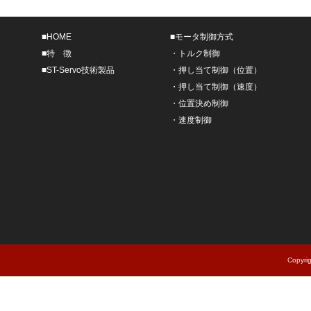
■
HOME
■
モータ制御方式
■
特 徴
・
トルク制御
■
ST-Servo技術製品
・
押し当て制御（位置）
・
押し当て制御（速度）
・
位置決め制御
・
速度制御
Copyri