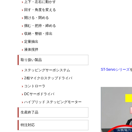
上下・左右に動かす
回す・角度を変える
開ける・閉める
掴む・把持・締める
収納・整頓・排出
定量抽出
液体撹拌
取り扱い製品
ST-Servoシリーズ
ステッピングサーボシステム
2相マイクロステップドライバ
コントローラ
DCサーボドライバ
ハイブリッド ステッピングモーター
生産終了品
特注対応