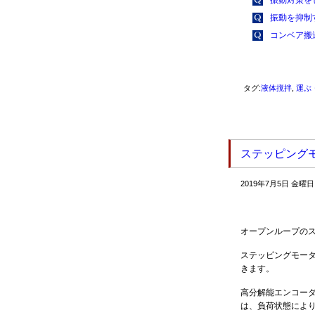
振動対策を
振動を抑制
コンベア搬
タグ:
液体撹拌
,
運ぶ
ステッピング
2019年7月5日 金曜日
オープンループの
ステッピングモー
きます。
高分解能エンコーダ（□
は、負荷状態によ