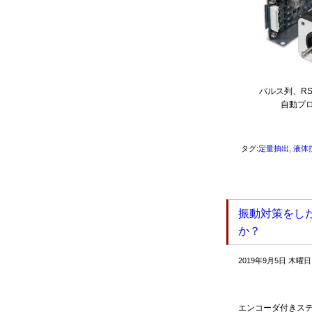
パルス列、RS
自動プ
タグ:
定量抽出
,
液体
振動対策をし
か？
2019年9月5日 木曜日
エンコーダ付きス