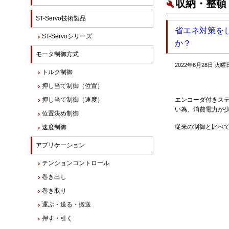
収納・整頓
ST-Servo技術製品
省エネ対策を
ST-Servoシリーズ
か？
モータ制御方式
2022年6月28日 火曜
トルク制御
押し当て制御（位置）
押し当て制御（速度）
エンコーダ付きス
い為、消費電力が
位置決め制御
従来の制御と比べ
速度制御
アプリケーション
テンションコントロール
巻き出し
巻き取り
運ぶ・送る・搬送
押す・引く