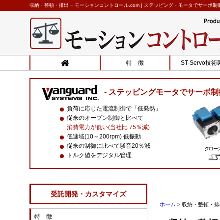
収納・整頓・排出 − モーションコントロール.com | ステッピング・モータでサーボ制
特 徴
ST-Servo技
ステッピングモータでサーボ制
負荷に応じた電流制御で「低発熱」
従来のオープン制御と比べて
消費電力が低い(当社比 75％減)
低速域(10～200rpm) 低振動
従来の制御に比べて騒音20％減
トルク値をデジタル管理
受託開発・カスタマイズ
ホーム
>
収納・整頓・排
特 徴