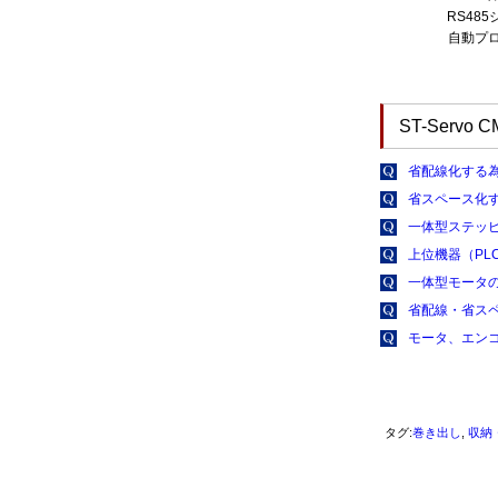
RS48
自動プ
ST-Servo
省配線化する
省スペース化
一体型ステッ
上位機器（PL
一体型モータの
省配線・省ス
モータ、エン
タグ:
巻き出し
,
収納