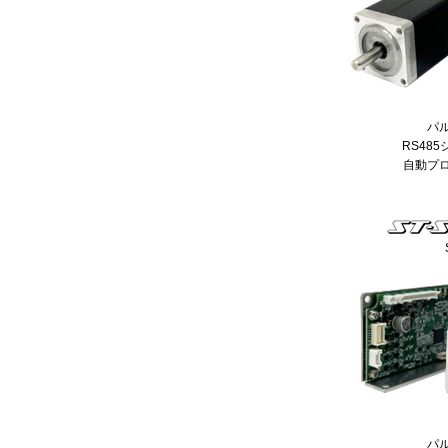
パ
RS48
自動プ
パ