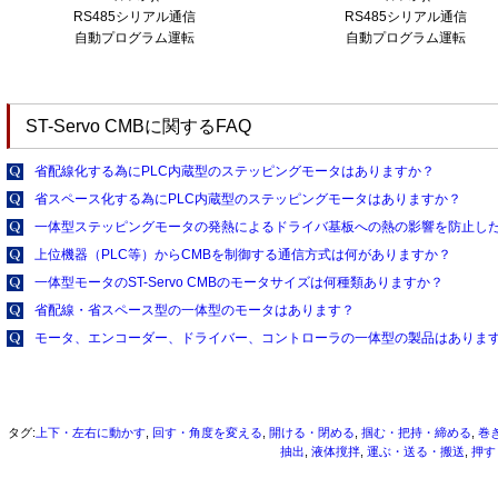
RS485シリアル通信
RS485シリアル通信
自動プログラム運転
自動プログラム運転
ST-Servo CMBに関するFAQ
省配線化する為にPLC内蔵型のステッピングモータはありますか？
省スペース化する為にPLC内蔵型のステッピングモータはありますか？
一体型ステッピングモータの発熱によるドライバ基板への熱の影響を防止し
上位機器（PLC等）からCMBを制御する通信方式は何がありますか？
一体型モータのST-Servo CMBのモータサイズは何種類ありますか？
省配線・省スペース型の一体型のモータはあります？
モータ、エンコーダー、ドライバー、コントローラの一体型の製品はありま
タグ:
上下・左右に動かす
,
回す・角度を変える
,
開ける・閉める
,
掴む・把持・締める
,
巻
抽出
,
液体撹拌
,
運ぶ・送る・搬送
,
押す