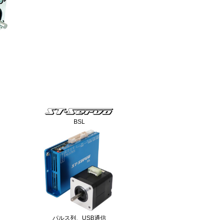
BSL
パルス列、USB通信