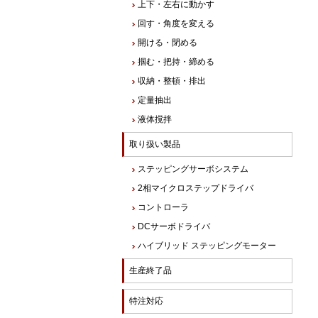
上下・左右に動かす
回す・角度を変える
開ける・閉める
掴む・把持・締める
収納・整頓・排出
定量抽出
液体撹拌
取り扱い製品
ステッピングサーボシステム
2相マイクロステップドライバ
コントローラ
DCサーボドライバ
ハイブリッド ステッピングモーター
生産終了品
特注対応