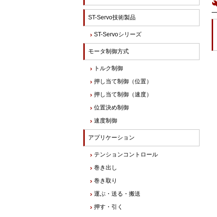
ST-Servo技術製品
ST-Servoシリーズ
モータ制御方式
トルク制御
押し当て制御（位置）
押し当て制御（速度）
位置決め制御
速度制御
アプリケーション
テンションコントロール
巻き出し
巻き取り
運ぶ・送る・搬送
押す・引く