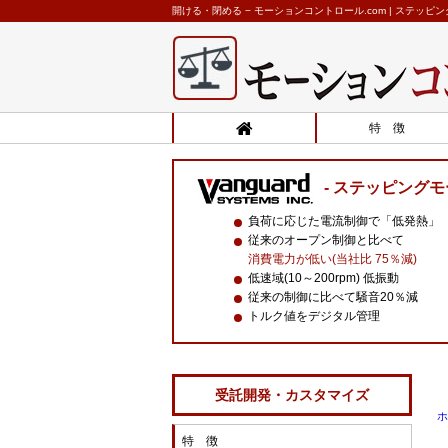
開ける・閉める − モーションコントロール.com | ステッ
特 徴
ステッピングモ
負荷に応じた電流制御で「低発熱」
従来のオープン制御と比べて
消費電力が低い(当社比 75％減)
低速域(10～200rpm) 低振動
従来の制御に比べて騒音20％減
トルク値をデジタル管理
受託開発・カスタマイズ
ホ
特 徴