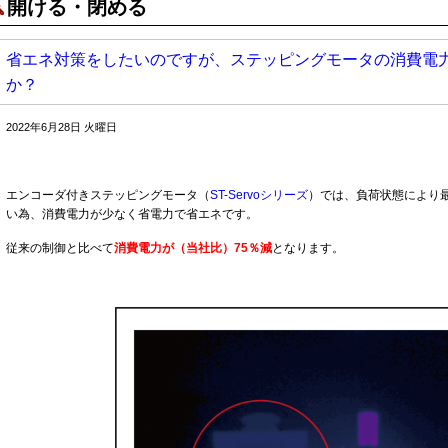
開ける・閉める
省エネ対策をしたいのですが、ステッピングモータの消費電
か？
2022年6月28日 火曜日
エンコーダ付きステッピングモータ（
ST-Servoシリーズ
）では、負荷状態により
い為、消費電力が少なく省電力で省エネです。
従来の制御と比べて
消費電力が（当社比）75％減
となります。