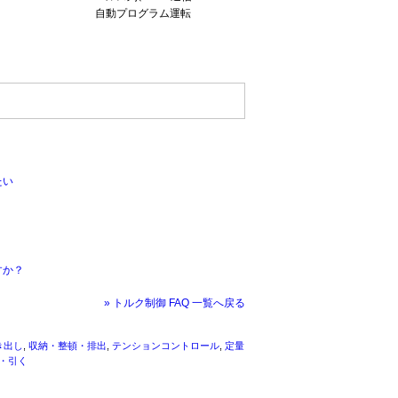
自動プログラム運転
たい
すか？
» トルク制御 FAQ 一覧へ戻る
き出し
,
収納・整頓・排出
,
テンションコントロール
,
定量
・引く