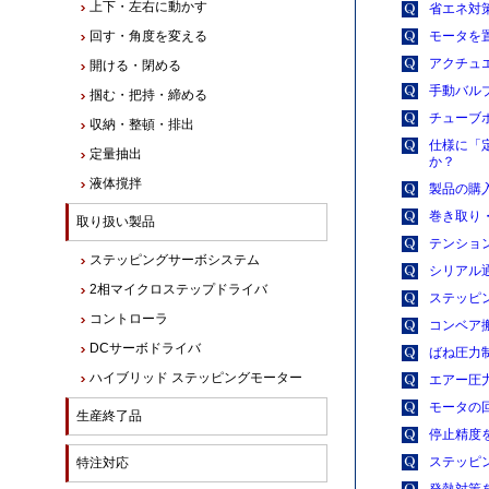
上下・左右に動かす
省エネ対
回す・角度を変える
モータを
アクチュ
開ける・閉める
手動バル
掴む・把持・締める
チューブ
収納・整頓・排出
仕様に「定
定量抽出
か？
液体撹拌
製品の購
巻き取り
取り扱い製品
テンショ
ステッピングサーボシステム
シリアル
2相マイクロステップドライバ
ステッピ
コントローラ
コンベア
DCサーボドライバ
ばね圧力
ハイブリッド ステッピングモーター
エアー圧
モータの
生産終了品
停止精度
ステッピ
特注対応
発熱対策