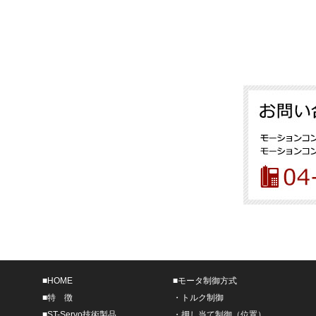
■
HOME
■
モータ制御方式
■
特 徴
・
トルク制御
■
ST-Servo技術製品
・
押し当て制御（位置）