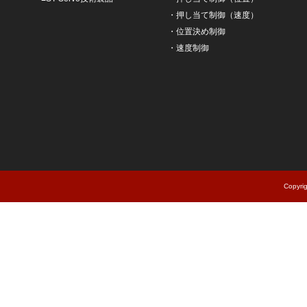
・
押し当て制御（速度）
・
位置決め制御
・
速度制御
Copyri