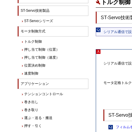
トルク制御 
ST-Servo技術製品
ST-Servo
ST-Servoシリーズ
モータ制御方式
シリアル通信で設
トルク制御
押し当て制御（位置）
押し当て制御（速度）
シリアル通信で設
位置決め制御
速度制御
モータ定格トルク値
アプリケーション
テンションコントロール
巻き出し
巻き取り
ST-Ser
運ぶ・送る・搬送
押す・引く
フィルム