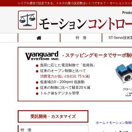
シリアル通信で設定できる、トルクの最小設定数はいくつですか？ − モーションコントロ
特 徴
ST-Servo技
ステッピングモータでサーボ制
負荷に応じた電流制御で「低発熱」
従来のオープン制御と比べて
消費電力が低い(当社比 75％減)
低速域(10～200rpm) 低振動
従来の制御に比べて騒音20％減
トルク値をデジタル管理
受託開発・カスタマイズ
ホーム
>
モーション制御 
特 徴