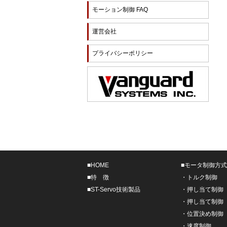
モーション制御 FAQ
運営会社
プライバシーポリシー
■
HOME
■
モータ制御方式
■
特 徴
・
トルク制御
■
ST-Servo技術製品
・
押し当て制御
・
押し当て制御
・
位置決め制御
・
速度制御