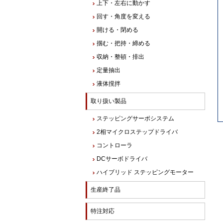
上下・左右に動かす
回す・角度を変える
開ける・閉める
掴む・把持・締める
収納・整頓・排出
定量抽出
液体撹拌
取り扱い製品
ステッピングサーボシステム
2相マイクロステップドライバ
コントローラ
DCサーボドライバ
ハイブリッド ステッピングモーター
生産終了品
特注対応