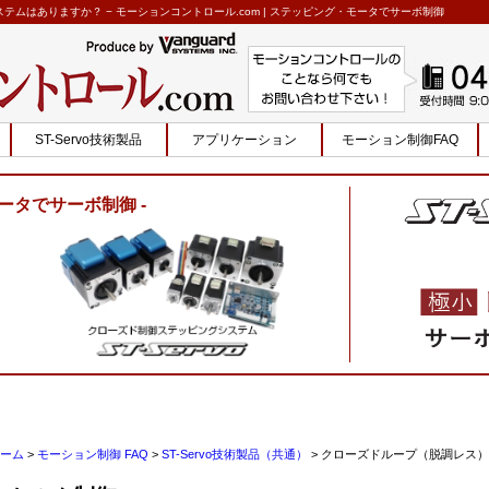
ムはありますか？ − モーションコントロール.com | ステッピング・モータでサーボ制御
ST-Servo技術製品
アプリケーション
モーション制御FAQ
ータでサーボ制御
ーム
>
モーション制御 FAQ
>
ST-Servo技術製品（共通）
>
クローズドループ（脱調レス）