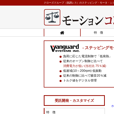
クローズドループ（脱調レス）のステッピング・モータ・システ
特 徴
ステッピングモ
負荷に応じた電流制御で「低発熱」
従来のオープン制御と比べて
消費電力が低い(当社比 75％減)
低速域(10～200rpm) 低振動
従来の制御に比べて騒音20％減
トルク値をデジタル管理
受託開発・カスタマイズ
ホ
特 徴