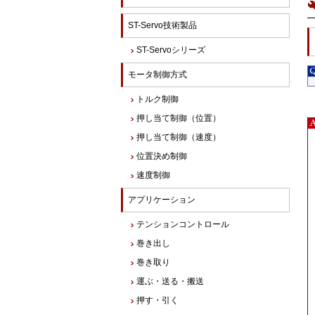
ST-Servo技術製品
ST-Servoシリーズ
モータ制御方式
トルク制御
押し当て制御（位置）
押し当て制御（速度）
位置決め制御
速度制御
アプリケーション
テンションコントロール
巻き出し
巻き取り
運ぶ・送る・搬送
押す・引く