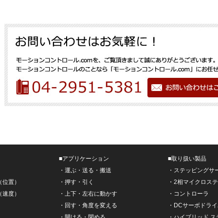
■
アプリケーション
■
取り扱い製品
・
運ぶ・送る・搬送
・
ステッピングサ
（位置）
・
押す・引く
・
2相マイクロス
（速度）
・
上下・左右に動かす
・
コントローラ
・
回す・角度を変える
・
DCサーボドライ
・
開ける・閉める
・
ハイブリッド 