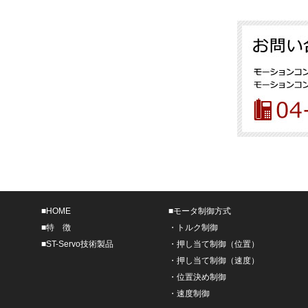
■
HOME
■
モータ制御方式
■
特 徴
・
トルク制御
■
ST-Servo技術製品
・
押し当て制御（位置）
・
押し当て制御（速度）
・
位置決め制御
・
速度制御