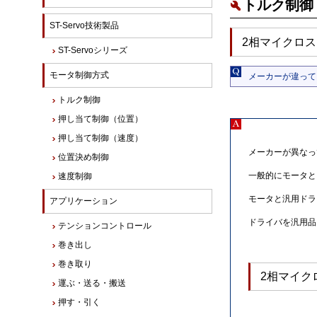
トルク制御 
ST-Servo技術製品
2相マイクロス
ST-Servoシリーズ
モータ制御方式
メーカーが違って
トルク制御
押し当て制御（位置）
押し当て制御（速度）
メーカーが異なっ
位置決め制御
一般的にモータと
速度制御
モータと汎用ドラ
アプリケーション
ドライバを汎用品
テンションコントロール
巻き出し
巻き取り
2相マイク
運ぶ・送る・搬送
押す・引く