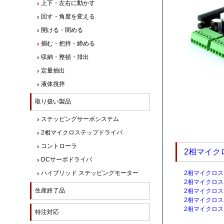
上下・左右に動かす
回す・角度を変える
開ける・閉める
掴む・把持・締める
収納・整頓・排出
定量抽出
液体撹拌
取り扱い製品
ステッピングサーボシステム
2相マイクロステップドライバ
コントローラ
2相マイク
DCサーボドライバ
ハイブリッド ステッピングモーター
2相マイクロス
2相マイクロ
生産終了品
2相マイクロ
2相マイクロス
2相マイクロス
特注対応