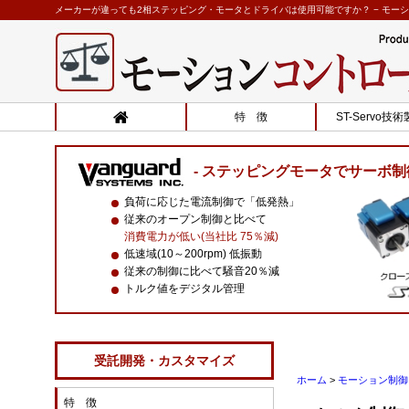
メーカーが違っても2相ステッピング・モータとドライバは使用可能ですか？ − モーショ
特 徴
ST-Servo技
ステッピングモータでサーボ制
負荷に応じた電流制御で「低発熱」
従来のオープン制御と比べて
消費電力が低い(当社比 75％減)
低速域(10～200rpm) 低振動
従来の制御に比べて騒音20％減
トルク値をデジタル管理
受託開発・カスタマイズ
ホーム
>
モーション制御 
特 徴