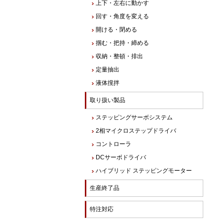
上下・左右に動かす
回す・角度を変える
開ける・閉める
掴む・把持・締める
収納・整頓・排出
定量抽出
液体撹拌
取り扱い製品
ステッピングサーボシステム
2相マイクロステップドライバ
コントローラ
DCサーボドライバ
ハイブリッド ステッピングモーター
生産終了品
特注対応