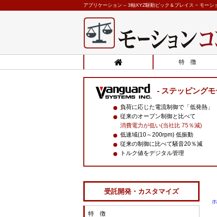
アプリケーション – 3軸XYZ駆動ピック＆プレイス − モーシ
特 徴
ステッピングモ
負荷に応じた電流制御で「低発熱」
従来のオープン制御と比べて
消費電力が低い(当社比 75％減)
低速域(10～200rpm) 低振動
従来の制御に比べて騒音20％減
トルク値をデジタル管理
受託開発・カスタマイズ
ホ
特 徴