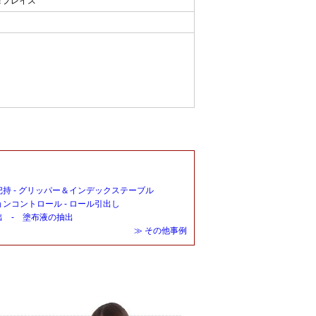
＆プレイス
持 - グリッパー＆インデックステーブル
ンコントロール - ロール引出し
出 - 塗布液の抽出
≫ その他事例