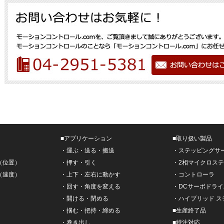
■
アプリケーション
■
取り扱い製品
・
運ぶ・送る・搬送
・
ステッピングサ
（位置）
・
押す・引く
・
2相マイクロス
（速度）
・
上下・左右に動かす
・
コントローラ
・
回す・角度を変える
・
DCサーボドライ
・
開ける・閉める
・
ハイブリッド 
・
掴む・把持・締める
■
生産終了品
・
巻き出し
■
特注対応