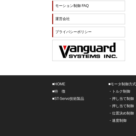
モーション制御 FAQ
運営会社
プライバシーポリシー
■
HOME
■
モータ制御方式
■
特 徴
・
トルク制御
■
ST-Servo技術製品
・
押し当て制御
・
押し当て制御
・
位置決め制御
・
速度制御