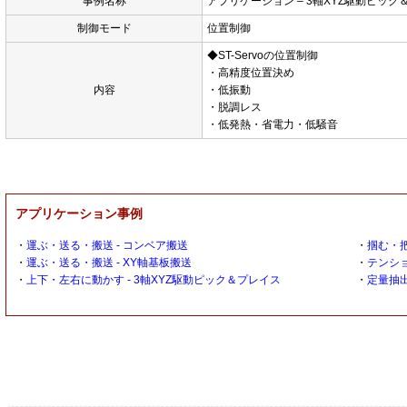
事例名称
アプリケーション – 3軸XYZ駆動ピック
制御モード
位置制御
◆ST-Servoの位置制御
・高精度位置決め
内容
・低振動
・脱調レス
・低発熱・省電力・低騒音
アプリケーション事例
・
運ぶ・送る・搬送 - コンベア搬送
・
掴む・把
・
運ぶ・送る・搬送 - XY軸基板搬送
・
テンショ
・
上下・左右に動かす - 3軸XYZ駆動ピック＆プレイス
・
定量抽