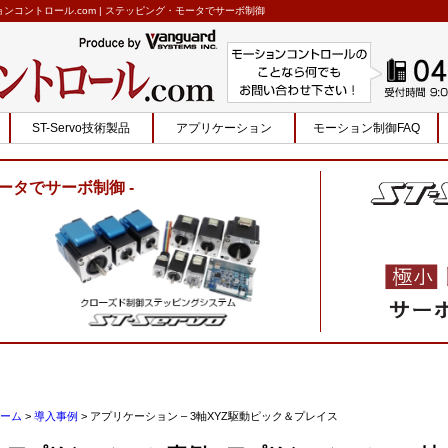
ョンコントロール.com | ステッピング・モータでサーボ制御
ST-Servo技術製品
アプリケーション
モーション制御FAQ
ータでサーボ制御
ーム
>
導入事例
>
アプリケーション – 3軸XYZ駆動ピック＆プレイス