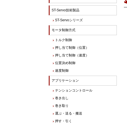
ST-Servo技術製品
ST-Servoシリーズ
モータ制御方式
トルク制御
押し当て制御（位置）
押し当て制御（速度）
位置決め制御
速度制御
アプリケーション
テンションコントロール
巻き出し
巻き取り
運ぶ・送る・搬送
押す・引く