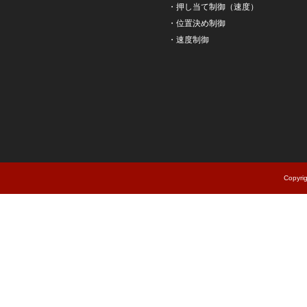
・
押し当て制御（速度）
・
位置決め制御
・
速度制御
Copyri