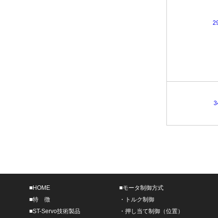
2
3
■
HOME
■
モータ制御方式
■
特 徴
・
トルク制御
■
ST-Servo技術製品
・
押し当て制御（位置）