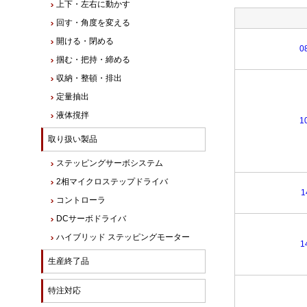
上下・左右に動かす
回す・角度を変える
開ける・閉める
0
掴む・把持・締める
収納・整頓・排出
定量抽出
液体撹拌
1
取り扱い製品
ステッピングサーボシステム
2相マイクロステップドライバ
1
コントローラ
DCサーボドライバ
ハイブリッド ステッピングモーター
1
生産終了品
特注対応