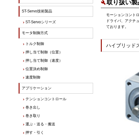
取り扱い製
ST-Servo技術製品
モーションコントロ
ドライバ、アクチ
ST-Servoシリーズ
ております。
モータ制御方式
トルク制御
ハイブリッド
押し当て制御（位置）
押し当て制御（速度）
位置決め制御
速度制御
アプリケーション
テンションコントロール
巻き出し
巻き取り
運ぶ・送る・搬送
押す・引く