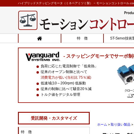
ハイブリッドステッピングモータ（ミネベアミツミ製） − モーションコントロール.co
特 徴
ST-Servo技
ステッピングモータでサーボ制
負荷に応じた電流制御で「低発熱」
従来のオープン制御と比べて
消費電力が低い(当社比 75％減)
低速域(10～200rpm) 低振動
従来の制御に比べて騒音20％減
トルク値をデジタル管理
受託開発・カスタマイズ
ホーム
>
取り扱い製品
>
特 徴