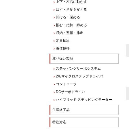
上下・左右に動かす
回す・角度を変える
開ける・閉める
掴む・把持・締める
収納・整頓・排出
定量抽出
液体撹拌
取り扱い製品
ステッピングサーボシステム
2相マイクロステップドライバ
コントローラ
DCサーボドライバ
ハイブリッド ステッピングモーター
生産終了品
特注対応