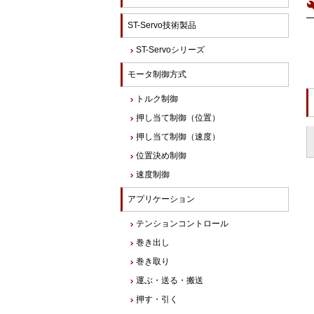
ST-Servo技術製品
ST-Servoシリーズ
モータ制御方式
トルク制御
押し当て制御（位置）
押し当て制御（速度）
位置決め制御
速度制御
アプリケーション
テンションコントロール
巻き出し
巻き取り
運ぶ・送る・搬送
押す・引く