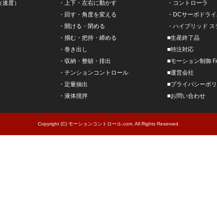
（速度）
・
上下・左右に動かす
・
コントローラ
・
回す・角度を変える
・
DCサーボドライ
・
開ける・閉める
・
ハイブリッド 
・
掴む・把持・締める
■
生産終了品
・
巻き出し
■
特注対応
・
収納・整頓・排出
■
モーション制御 F
・
テンションコントロール
■
運営会社
・
定量抽出
■
プライバシーポリ
・
液体撹拌
■
お問い合わせ
Copyright (C) モーションコントロール.com. All Rights Reserved.