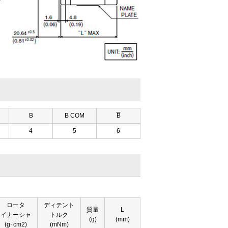
B
B COM
B
4
5
6
ロータ
ディテント
質量
L
イナーシャ
トルク
(g)
(mm)
(g･cm2)
(mNm)