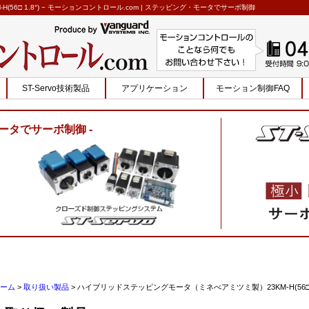
6□ 1.8°) − モーションコントロール.com | ステッピング・モータでサーボ制御
ST-Servo技術製品
アプリケーション
モーション制御FAQ
ータでサーボ制御
ーム
>
取り扱い製品
>
ハイブリッドステッピングモータ（ミネべアミツミ製）23KM-H(56□ 1