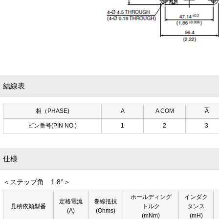
結線表
相（PHASE)
A
A COM
A
ピン番号(PIN NO.)
1
2
3
仕様
＜ステップ角 1.8°＞
ホールディング
インダク
定格電流
巻線抵抗
見積依頼型番
トルク
タンス
(A)
(Ohms)
(mNm)
(mH)