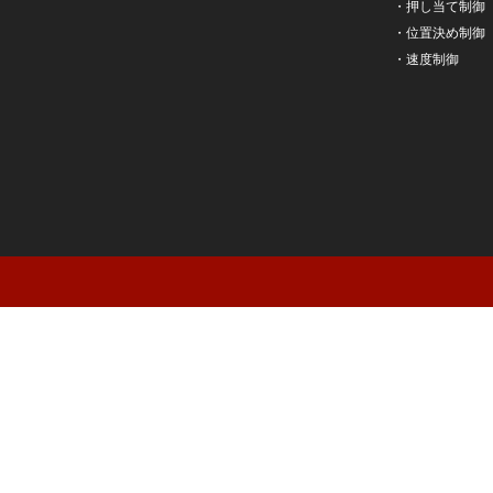
・
押し当て制御
・
位置決め制御
・
速度制御