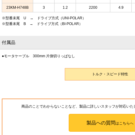
23KM-H748B
3
1.2
2200
4.9
※型番末尾 U → ドライブ方式（UNI-POLAR）
※型番末尾 B → ドライブ方式（BI-POLAR）
付属品
●モータケーブル 300mm 片側切りっぱなし
トルク・スピード特性
商品のことでわからないことなど、製品に詳しいスタッフが対応いた
製品への質問
はこちらへ