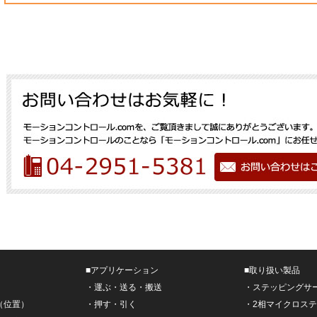
■
アプリケーション
■
取り扱い製品
・
運ぶ・送る・搬送
・
ステッピングサ
（位置）
・
押す・引く
・
2相マイクロス