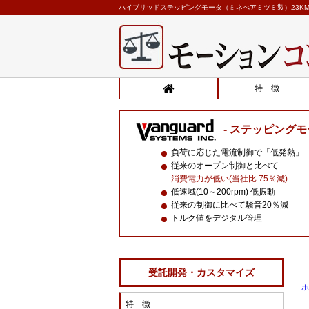
ハイブリッドステッピングモータ（ミネべアミツミ製）23KM-H(5
特 徴
ステッピングモ
負荷に応じた電流制御で「低発熱」
従来のオープン制御と比べて
消費電力が低い(当社比 75％減)
低速域(10～200rpm) 低振動
従来の制御に比べて騒音20％減
トルク値をデジタル管理
受託開発・カスタマイズ
ホ
特 徴