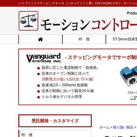
ハイブリッドステッピングモータ（ミネべアミツミ製）23KY-K(56□ 0.9°) − モー
特 徴
ST-Servo技
ステッピングモータでサーボ制
負荷に応じた電流制御で「低発熱」
従来のオープン制御と比べて
消費電力が低い(当社比 75％減)
低速域(10～200rpm) 低振動
従来の制御に比べて騒音20％減
トルク値をデジタル管理
受託開発・カスタマイズ
ホーム
>
取り扱い製品
>
特 徴