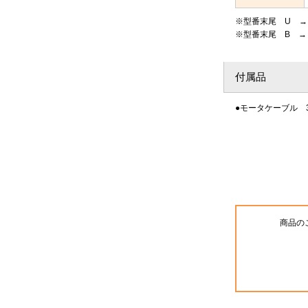
※型番末尾 U → 
※型番末尾 B → 
付属品
●モータケーブル 3
商品の