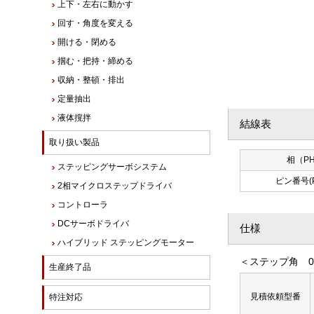
上下・左右に動かす
回す・角度を変える
開ける・閉める
掴む・把持・締める
収納・整頓・排出
定量抽出
液体撹拌
結線表
取り扱い製品
相（PH
ステッピングサーボシステム
ピン番号(PI
2相マイクロステップドライバ
コントローラ
DCサーボドライバ
仕様
ハイブリッド ステッピングモーター
＜ステップ角 0.
生産終了品
見積依頼型番
特注対応