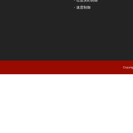
・
位置決め制御
・
速度制御
Copyri