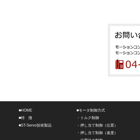
■
HOME
■
モータ制御方式
■
特 徴
・
トルク制御
■
ST-Servo技術製品
・
押し当て制御（位置）
・
押し当て制御（速度）