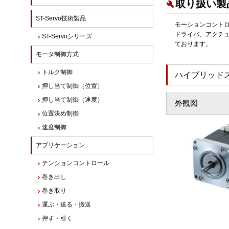
取り扱い製
ST-Servo技術製品
モーションコントロ
ドライバ、アクチ
ST-Servoシリーズ
ております。
モータ制御方式
トルク制御
ハイブリッドステ
押し当て制御（位置）
押し当て制御（速度）
外観図
位置決め制御
速度制御
アプリケーション
テンションコントロール
巻き出し
巻き取り
運ぶ・送る・搬送
押す・引く