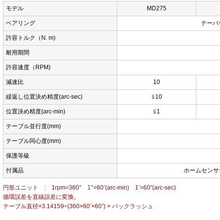
モデル
MD275
ベアリング
テーパ
許容トルク（N. m)
耐用期間
許容速度（RPM)
減速比
10
繰返し位置決め精度(arc-sec)
≦10
位置決め精度(arc-min)
≦1
テーブル並行度(mm)
テーブル同心度(mm)
保護等級
付属品
ホームセンサー
円形ユニット : 1rpm=360° 1°=60’(arc-min) 1’=60”(arc-sec)
循環誤差を直線誤差に変換。
テーブル直径×3.14159÷(360×60’×60”) × バックラッシュ