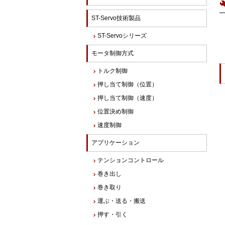
ST-Servo技術製品
ST-Servoシリーズ
モータ制御方式
トルク制御
押し当て制御（位置）
押し当て制御（速度）
位置決め制御
速度制御
アプリケーション
テンションコントロール
巻き出し
巻き取り
運ぶ・送る・搬送
押す・引く