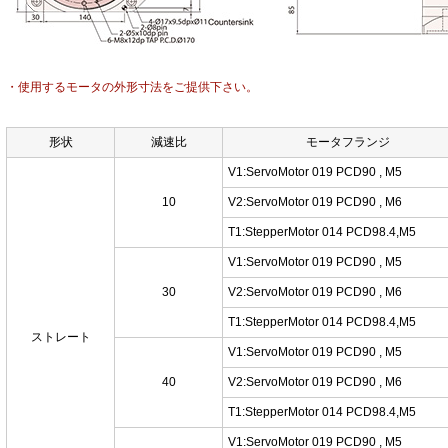
・使用するモータの外形寸法をご提供下さい。
形状
減速比
モータフランジ
V1:ServoMotor 019 PCD90 , M5
10
V2:ServoMotor 019 PCD90 , M6
T1:StepperMotor 014 PCD98.4,M5
V1:ServoMotor 019 PCD90 , M5
30
V2:ServoMotor 019 PCD90 , M6
T1:StepperMotor 014 PCD98.4,M5
ストレート
V1:ServoMotor 019 PCD90 , M5
40
V2:ServoMotor 019 PCD90 , M6
T1:StepperMotor 014 PCD98.4,M5
V1:ServoMotor 019 PCD90 , M5