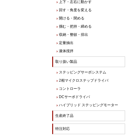
上下・左右に動かす
回す・角度を変える
開ける・閉める
掴む・把持・締める
収納・整頓・排出
定量抽出
液体撹拌
取り扱い製品
ステッピングサーボシステム
2相マイクロステップドライバ
コントローラ
DCサーボドライバ
ハイブリッド ステッピングモーター
生産終了品
特注対応