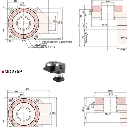
■
MD275P