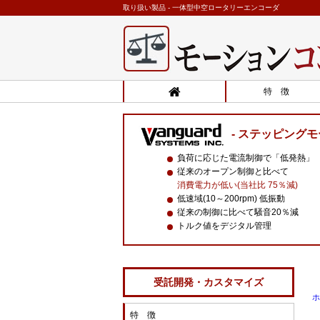
取り扱い製品 - 一体型中空ロータリーエンコーダ
特 徴
ステッピングモ
負荷に応じた電流制御で「低発熱」
従来のオープン制御と比べて
消費電力が低い(当社比 75％減)
低速域(10～200rpm) 低振動
従来の制御に比べて騒音20％減
トルク値をデジタル管理
受託開発・カスタマイズ
ホ
特 徴