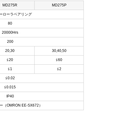
MD275R
MD275P
ーローラベアリング
80
20000Hrs
200
20,30
30,40,50
≦20
≦60
≦1
≦2
≦0.02
≦0.015
IP40
（OMRON EE-SX672）