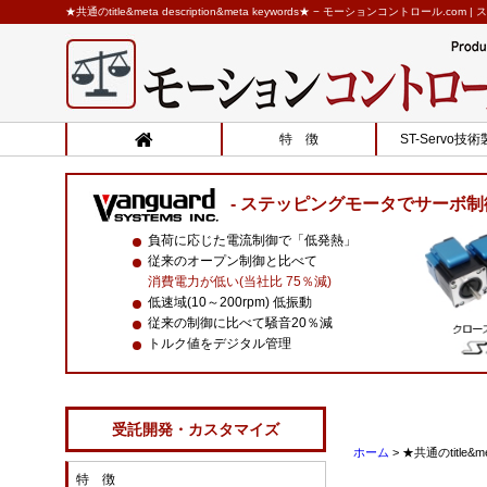
★共通のtitle&meta description&meta keywords★ − モーションコントロール.
特 徴
ST-Servo技
ステッピングモータでサーボ制
負荷に応じた電流制御で「低発熱」
従来のオープン制御と比べて
消費電力が低い(当社比 75％減)
低速域(10～200rpm) 低振動
従来の制御に比べて騒音20％減
トルク値をデジタル管理
受託開発・カスタマイズ
ホーム
>
★共通のtitle&met
特 徴