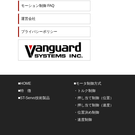
モーション制御 FAQ
運営会社
プライバシーポリシー
■
HOME
■
モータ制御方式
■
特 徴
・
トルク制御
■
ST-Servo技術製品
・
押し当て制御（位置）
・
押し当て制御（速度）
・
位置決め制御
・
速度制御