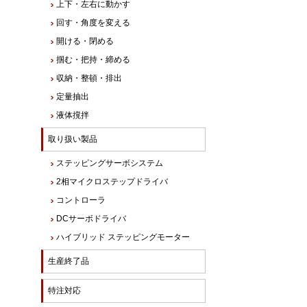
上下・左右に動かす
回す・角度を変える
開ける・閉める
掴む・把持・締める
収納・整頓・排出
定量抽出
液体撹拌
取り扱い製品
ステッピングサーボシステム
2相マイクロステップドライバ
コントローラ
DCサーボドライバ
ハイブリッド ステッピングモーター
生産終了品
特注対応