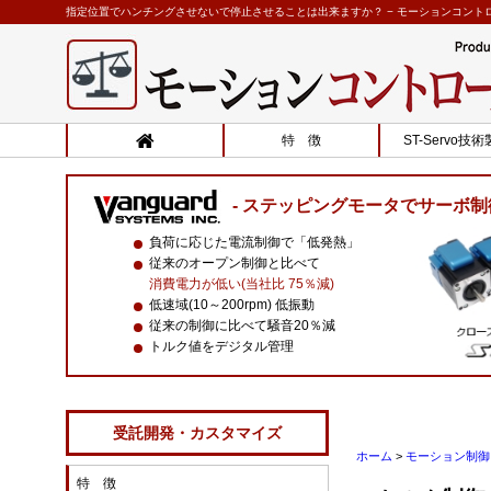
指定位置でハンチングさせないで停止させることは出来ますか？ − モーションコントロー
特 徴
ST-Servo技
ステッピングモータでサーボ制
負荷に応じた電流制御で「低発熱」
従来のオープン制御と比べて
消費電力が低い(当社比 75％減)
低速域(10～200rpm) 低振動
従来の制御に比べて騒音20％減
トルク値をデジタル管理
受託開発・カスタマイズ
ホーム
>
モーション制御 
特 徴