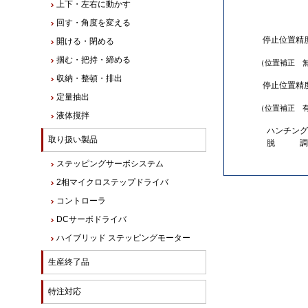
上下・左右に動かす
回す・角度を変える
停止位置精
開ける・閉める
掴む・把持・締める
（位置補正 
収納・整頓・排出
停止位置精
定量抽出
（位置補正 
液体撹拌
ハンチング
取り扱い製品
脱 調
ステッピングサーボシステム
2相マイクロステップドライバ
コントローラ
DCサーボドライバ
ハイブリッド ステッピングモーター
生産終了品
特注対応