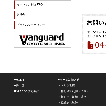
モーション制御 FAQ
運営会社
プライバシーポリシー
■
HOME
■
モータ制御方式
■
特 徴
・
トルク制御
■
ST-Servo技術製品
・
押し当て制御（位置）
・
押し当て制御（速度）
・
位置決め制御