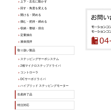
上下・左右に動かす
回す・角度を変える
開ける・閉める
掴む・把持・締める
収納・整頓・排出
定量抽出
液体撹拌
取り扱い製品
ステッピングサーボシステム
2相マイクロステップドライバ
コントローラ
DCサーボドライバ
ハイブリッド ステッピングモーター
生産終了品
特注対応