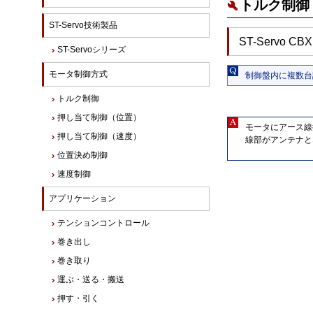
トルク制御 
ST-Servo技術製品
ST-Servo CBX
ST-Servoシリーズ
モータ制御方式
制御盤内に複数台
トルク制御
押し当て制御（位置）
モータにアース線
押し当て制御（速度）
線部がアンテナと
位置決め制御
速度制御
アプリケーション
テンションコントロール
巻き出し
巻き取り
運ぶ・送る・搬送
押す・引く