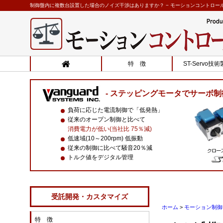
制御盤内に複数台設置した場合のノイズ干渉はありますか？ − モーションコントロール.
特 徴
ST-Servo技
ステッピングモータでサーボ制
負荷に応じた電流制御で「低発熱」
従来のオープン制御と比べて
消費電力が低い(当社比 75％減)
低速域(10～200rpm) 低振動
従来の制御に比べて騒音20％減
トルク値をデジタル管理
受託開発・カスタマイズ
ホーム
>
モーション制御 
特 徴