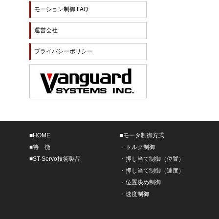
モーション制御 FAQ
運営会社
プライバシーポリシー
■
HOME
■
モータ制御方式
■
特 徴
・
トルク制御
■
ST-Servo技術製品
・
押し当て制御（位置）
・
押し当て制御（速度）
・
位置決め制御
・
速度制御