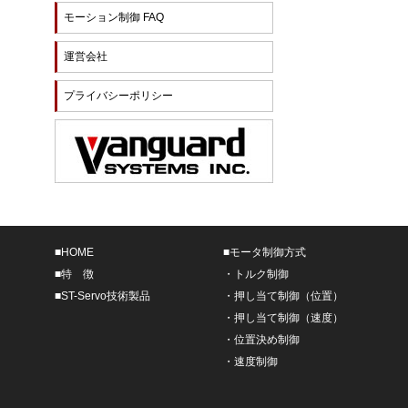
モーション制御 FAQ
運営会社
プライバシーポリシー
■
HOME
■
モータ制御方式
■
特 徴
・
トルク制御
■
ST-Servo技術製品
・
押し当て制御（位置）
・
押し当て制御（速度）
・
位置決め制御
・
速度制御