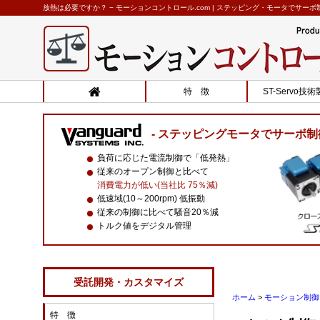
放熱は必要ですか？ − モーションコントロール.com | ステッピング・モータでサーボ
特 徴
ST-Servo技
ステッピングモータでサーボ制
負荷に応じた電流制御で「低発熱」
従来のオープン制御と比べて
消費電力が低い(当社比 75％減)
低速域(10～200rpm) 低振動
従来の制御に比べて騒音20％減
トルク値をデジタル管理
受託開発・カスタマイズ
ホーム
>
モーション制御 
特 徴