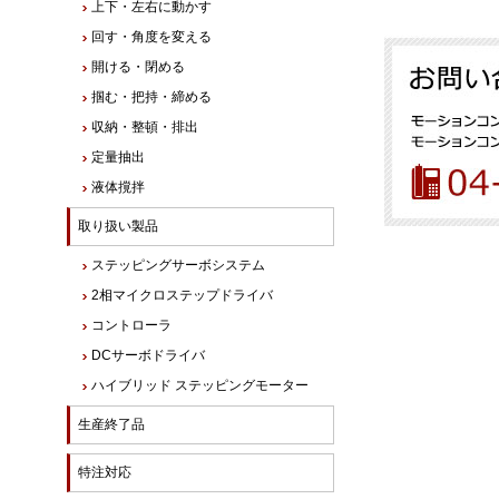
上下・左右に動かす
回す・角度を変える
開ける・閉める
掴む・把持・締める
収納・整頓・排出
定量抽出
液体撹拌
取り扱い製品
ステッピングサーボシステム
2相マイクロステップドライバ
コントローラ
DCサーボドライバ
ハイブリッド ステッピングモーター
生産終了品
特注対応